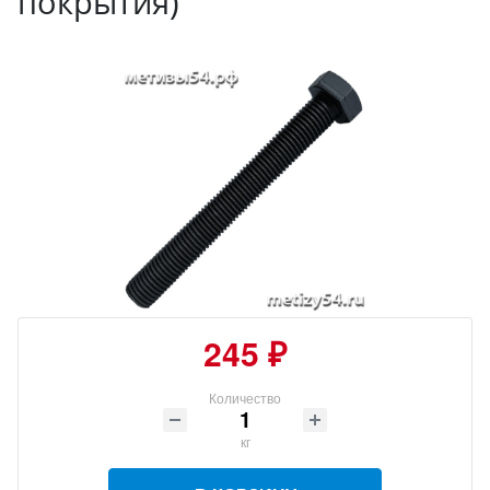
покрытия)
245 ₽
Количество
кг