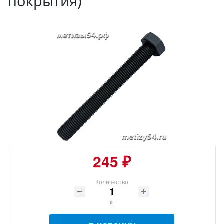
покрытия)
245 ₽
Количество
кг