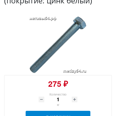
(покрытие: цинк белый)
275 ₽
Количество
кг