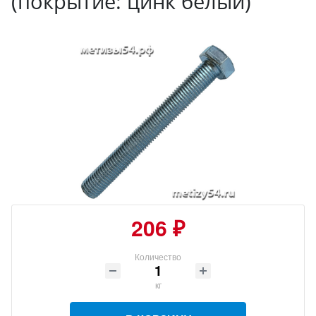
(покрытие: цинк белый)
206 ₽
Количество
кг