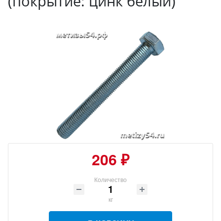
(покрытие: цинк белый)
206 ₽
Количество
кг