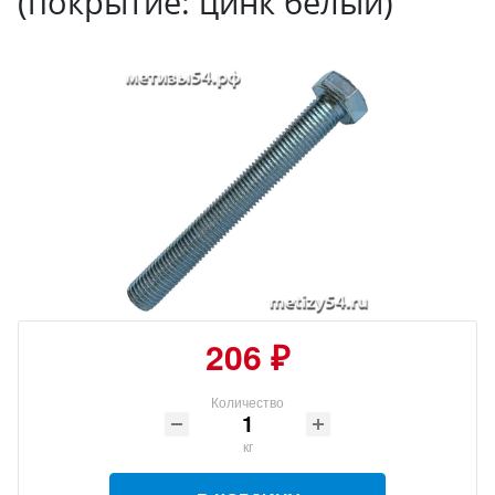
(покрытие: цинк белый)
206 ₽
Количество
кг