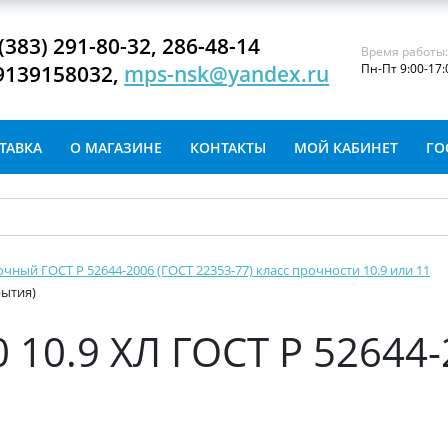
(383) 291-80-32, 286-48-14
Время работы
9139158032,
mps-nsk@yandex.ru
Пн-Пт 9:00-17:
ТАВКА
О МАГАЗИНЕ
КОНТАКТЫ
МОЙ КАБИНЕТ
ГО
очный ГОСТ Р 52644-2006 (ГОСТ 22353-77) класс прочности 10.9 или 11
рытия)
 10.9 ХЛ ГОСТ Р 52644-