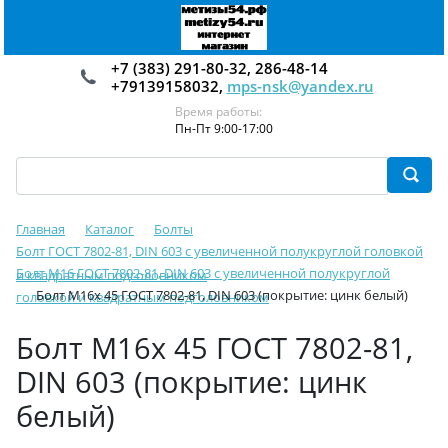
+7 (383) 291-80-32, 286-48-14
+79139158032,
mps-nsk@yandex.ru
Время работы:
Пн-Пт 9:00-17:00
Главная
Каталог
Болты
Болт ГОСТ 7802-81, DIN 603 с увеличенной полукруглой головкой
Болт М16 ГОСТ 7802-81, DIN 603 с увеличенной полукруглой
и квадратным подголовником
Болт М16х 45 ГОСТ 7802-81, DIN 603 (покрытие: цинк белый)
головкой и квадратным подголовником
Болт М16х 45 ГОСТ 7802-81,
DIN 603 (покрытие: цинк
белый)