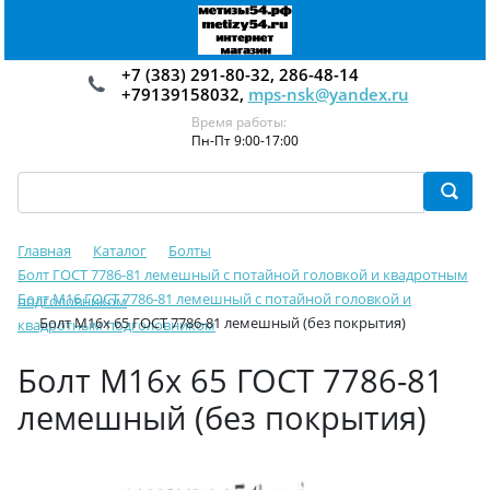
+7 (383) 291-80-32, 286-48-14
+79139158032,
mps-nsk@yandex.ru
Время работы:
Пн-Пт 9:00-17:00
Главная
Каталог
Болты
Болт ГОСТ 7786-81 лемешный c потайной головкой и квадротным
Болт М16 ГОСТ 7786-81 лемешный c потайной головкой и
подголовником
Болт М16х 65 ГОСТ 7786-81 лемешный (без покрытия)
квадротным подголовником
Болт М16х 65 ГОСТ 7786-81
лемешный (без покрытия)