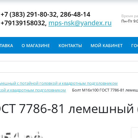
+7 (383) 291-80-32, 286-48-14
Время ра
+79139158032,
mps-nsk@yandex.ru
Пн-Пт 9:
ТАВКА
О МАГАЗИНЕ
КОНТАКТЫ
МОЙ КАБИНЕТ
ГО
лемешный c потайной головкой и квадротным подголовником
вкой и квадротным подголовником
Болт М16х100 ГОСТ 7786-81 леме
СТ 7786-81 лемешный 