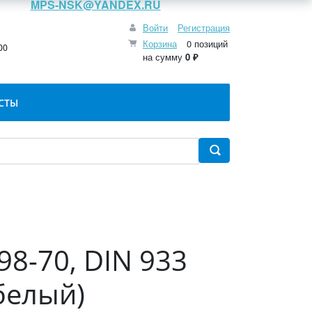
MPS-NSK@YANDEX.RU
Войти
Регистрация
:
Корзина
0 позиций
00
на сумму
0 ₽
СТЫ
98-70, DIN 933
белый)