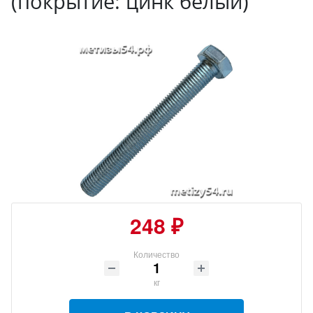
(покрытие: цинк белый)
248 ₽
Количество
кг