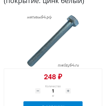
(покрытие: цинк белый)
248 ₽
Количество
кг