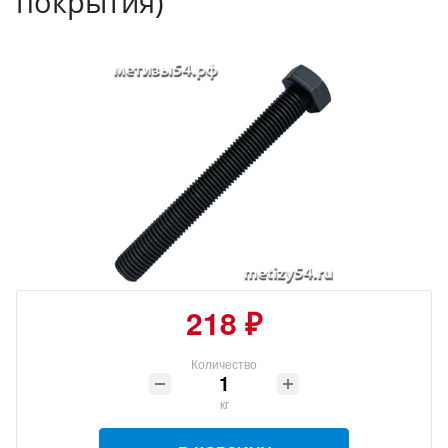
покрытия)
218 ₽
Количество
кг