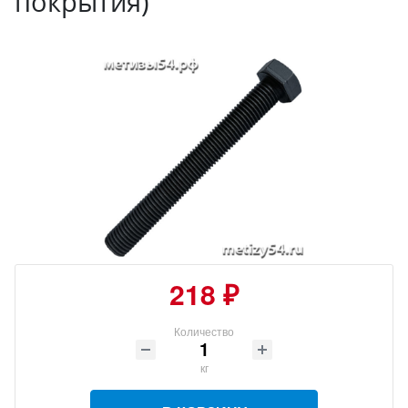
покрытия)
218 ₽
Количество
кг