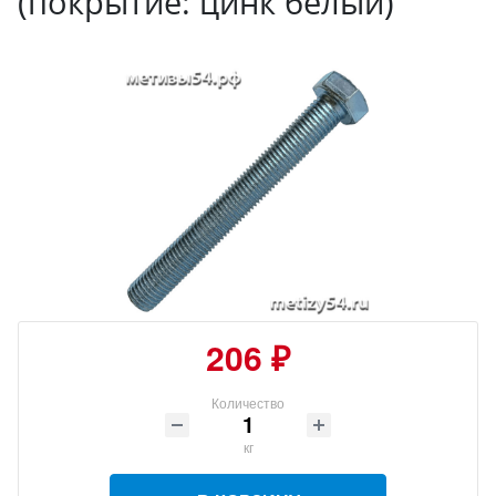
(покрытие: цинк белый)
206 ₽
Количество
кг