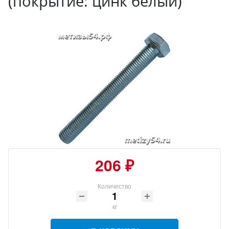
(покрытие: цинк белый)
206 ₽
Количество
кг