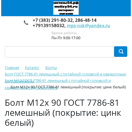
+7 (383) 291-80-32, 286-48-14
+79139158032,
mps-nsk@yandex.ru
Время работы:
Пн-Пт 9:00-17:00
Главная
Каталог
Болты
Болт ГОСТ 7786-81 лемешный c потайной головкой и квадротным
Болт М12 ГОСТ 7786-81 лемешный c потайной головкой и
подголовником
Болт М12х 90 ГОСТ 7786-81 лемешный (покрытие: цинк белый)
квадротным подголовником
Болт М12х 90 ГОСТ 7786-81
лемешный (покрытие: цинк
белый)