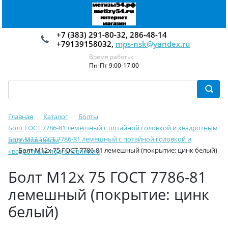
+7 (383) 291-80-32, 286-48-14
+79139158032,
mps-nsk@yandex.ru
Время работы:
Пн-Пт 9:00-17:00
Главная
Каталог
Болты
Болт ГОСТ 7786-81 лемешный c потайной головкой и квадротным
Болт М12 ГОСТ 7786-81 лемешный c потайной головкой и
подголовником
Болт М12х 75 ГОСТ 7786-81 лемешный (покрытие: цинк белый)
квадротным подголовником
Болт М12х 75 ГОСТ 7786-81
лемешный (покрытие: цинк
белый)