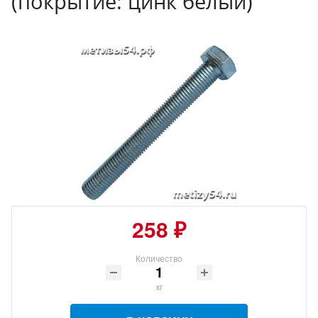
(покрытие: цинк белый)
258 ₽
Количество
кг