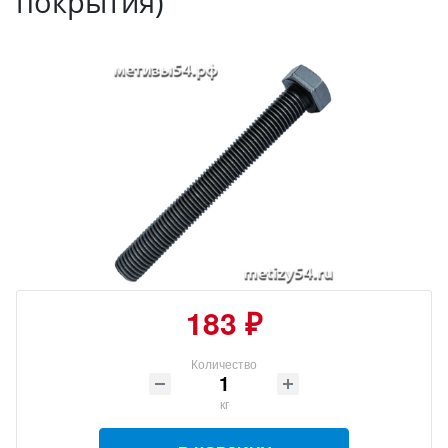
покрытия)
183 ₽
Количество
кг