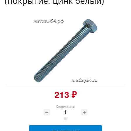
(покрытие: цинк белый)
213 ₽
Количество
кг