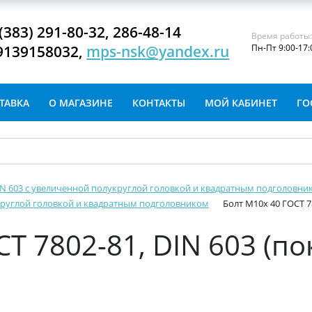
(383) 291-80-32, 286-48-14
Время работы
9139158032,
mps-nsk@yandex.ru
Пн-Пт 9:00-17:
ТАВКА
О МАГАЗИНЕ
КОНТАКТЫ
МОЙ КАБИНЕТ
ГО
DIN 603 с увеличенной полукруглой головкой и квадратным подголовни
укруглой головкой и квадратным подголовником
Болт М10х 40 ГОСТ 7
Т 7802-81, DIN 603 (п