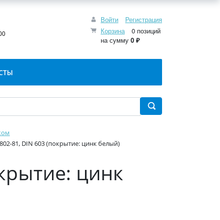
Войти
Регистрация
:
Корзина
0 позиций
00
на сумму
0 ₽
СТЫ
ком
802-81, DIN 603 (покрытие: цинк белый)
окрытие: цинк