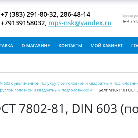
+7 (383) 291-80-32, 286-48-14
Время ра
+79139158032,
mps-nsk@yandex.ru
Пн-Пт 9:
ТАВКА
О МАГАЗИНЕ
КОНТАКТЫ
МОЙ КАБИНЕТ
ГО
DIN 603 с увеличенной полукруглой головкой и квадратным подголовни
укруглой головкой и квадратным подголовником
Болт М10х110 ГОСТ 7
СТ 7802-81, DIN 603 (п