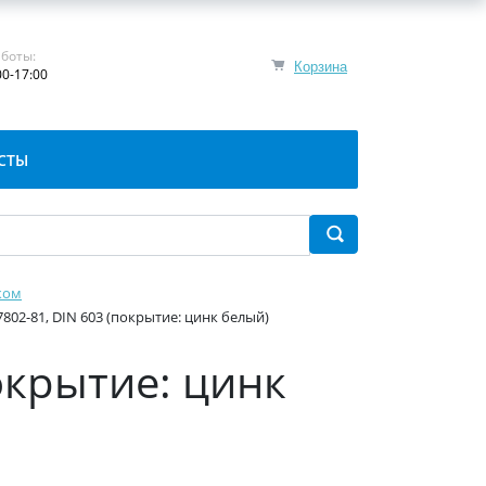
боты:
Корзина
00-17:00
СТЫ
ком
802-81, DIN 603 (покрытие: цинк белый)
окрытие: цинк