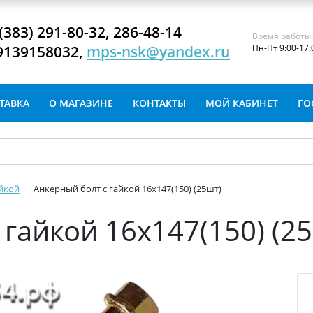
(383) 291-80-32, 286-48-14
Время работы
9139158032,
mps-nsk@yandex.ru
Пн-Пт 9:00-17:
ТАВКА
О МАГАЗИНЕ
КОНТАКТЫ
МОЙ КАБИНЕТ
ГО
айкой
Анкерный болт с гайкой 16х147(150) (25шт)
гайкой 16х147(150) (2