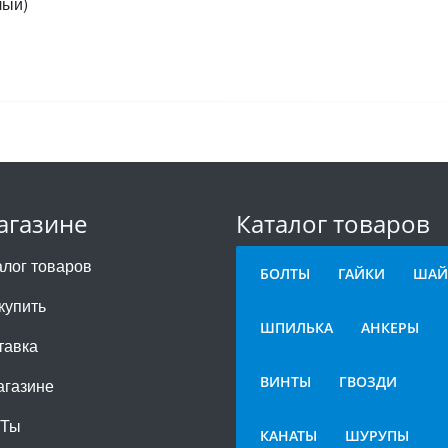
лый)
агазине
Каталог товаров
алог товаров
БОЛТЫ
ГАЙКИ
ШАЙ
купить
ШПИЛЬКА
АНКЕРЫ
тавка
ВИНТЫ
ГВОЗДИ
агазине
СТы
КАНАТЫ
ШУРУПЫ