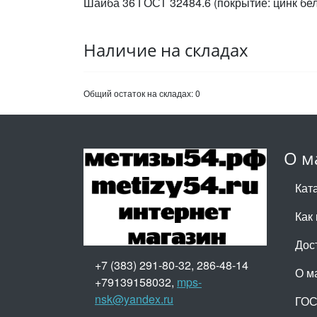
Шайба 36 ГОСТ 32484.6 (покрытие: цинк бе
Наличие на складах
Общий остаток на складах:
0
О м
Кат
Как 
Дос
+7 (383) 291-80-32, 286-48-14
О м
+79139158032,
mps-
nsk@yandex.ru
ГО