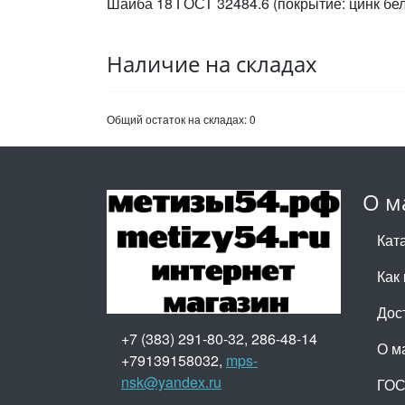
Шайба 18 ГОСТ 32484.6 (покрытие: цинк бе
Наличие на складах
Общий остаток на складах:
0
О м
Кат
Как 
Дос
+7 (383) 291-80-32, 286-48-14
О м
+79139158032,
mps-
nsk@yandex.ru
ГО