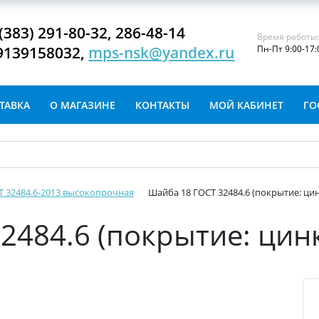
(383) 291-80-32, 286-48-14
Время работы
9139158032,
mps-nsk@yandex.ru
Пн-Пт 9:00-17:
ТАВКА
О МАГАЗИНЕ
КОНТАКТЫ
МОЙ КАБИНЕТ
ГО
 32484.6-2013 высокопрочная
Шайба 18 ГОСТ 32484.6 (покрытие: ци
2484.6 (покрытие: цин