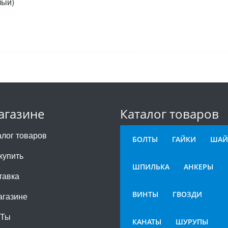
лый)
агазине
Каталог товаров
алог товаров
БОЛТЫ
ГАЙКИ
ШАЙ
купить
ШПИЛЬКА
АНКЕРЫ
тавка
ВИНТЫ
ГВОЗДИ
агазине
СТы
КАНАТЫ
ШУРУПЫ