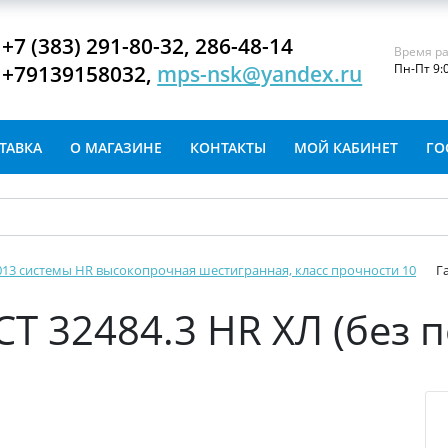
+7 (383) 291-80-32, 286-48-14
Время ра
+79139158032,
mps-nsk@yandex.ru
Пн-Пт 9:
ТАВКА
О МАГАЗИНЕ
КОНТАКТЫ
МОЙ КАБИНЕТ
ГО
2013 системы HR высокопрочная шестигранная, класс прочности 10
Г
СТ 32484.3 HR ХЛ (без 