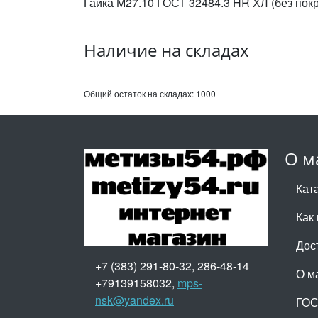
Гайка М27.10 ГОСТ 32484.3 HR ХЛ (без пок
Наличие на складах
Общий остаток на складах:
1000
О м
Кат
Как 
Дос
+7 (383) 291-80-32, 286-48-14
О м
+79139158032,
mps-
nsk@yandex.ru
ГО