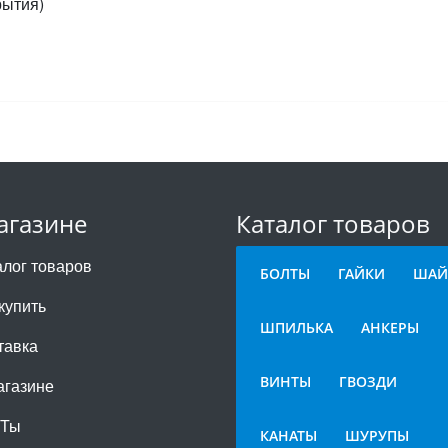
рытия)
агазине
Каталог товаров
алог товаров
БОЛТЫ
ГАЙКИ
ШАЙ
купить
ШПИЛЬКА
АНКЕРЫ
тавка
ВИНТЫ
ГВОЗДИ
агазине
СТы
КАНАТЫ
ШУРУПЫ