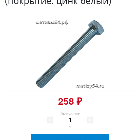
(покрытие: цинк белый)
258 ₽
Количество
кг