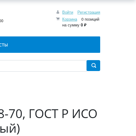
Войти
Регистрация
:
Корзина
0 позиций
00
на сумму
0 ₽
СТЫ
8-70, ГОСТ Р ИСО
лый)