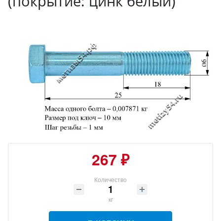
(покрытие: цинк белый)
267 ₽
Количество
кг