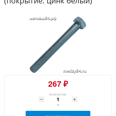
(покрытие: цинк белый)
267 ₽
Количество
кг