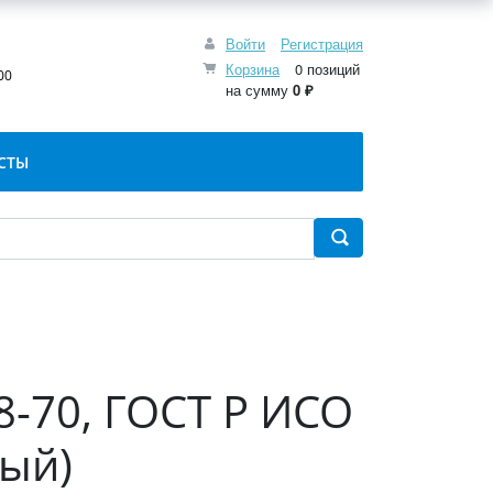
Войти
Регистрация
:
Корзина
0 позиций
00
на сумму
0 ₽
СТЫ
8-70, ГОСТ Р ИСО
лый)