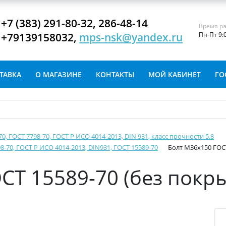
+7 (383) 291-80-32, 286-48-14
Время ра
+79139158032,
mps-nsk@yandex.ru
Пн-Пт 9:
ТАВКА
О МАГАЗИНЕ
КОНТАКТЫ
МОЙ КАБИНЕТ
ГО
-70, ГОСТ 7798-70, ГОСТ Р ИСО 4014-2013, DIN 931, класс прочности 5.8
8-70, ГОСТ Р ИСО 4014-2013, DIN931, ГОСТ 15589-70
Болт М36х150 ГОСТ
СТ 15589-70 (без покр