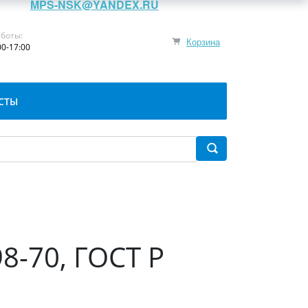
MPS-NSK@YANDEX.RU
боты:
Корзина
00-17:00
СТЫ
8-70, ГОСТ Р