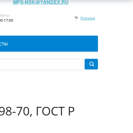
MPS-NSK@YANDEX.RU
боты:
Корзина
00-17:00
СТЫ
98-70, ГОСТ Р