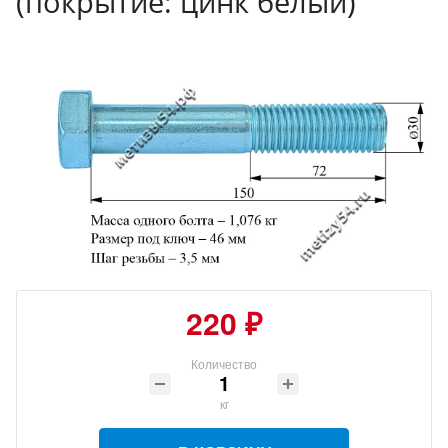
(покрытие: цинк белый)
220 ₽
Количество
кг