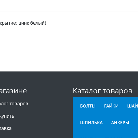
крытие: цинк белый)
агазине
Каталог товаров
алог товаров
БОЛТЫ
ГАЙКИ
ШАЙ
купить
ШПИЛЬКА
АНКЕРЫ
тавка