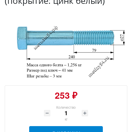
(покрытие: цинк белый)
253 ₽
Количество
кг