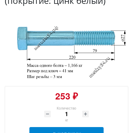
(покрытие: цинк белый)
253 ₽
Количество
кг