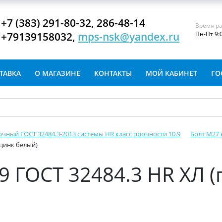
+7 (383) 291-80-32, 286-48-14
Время ра
+79139158032,
mps-nsk@yandex.ru
Пн-Пт 9:
ТАВКА
О МАГАЗИНЕ
КОНТАКТЫ
МОЙ КАБИНЕТ
ГО
очный ГОСТ 32484.3-2013 системы HR класс прочности 10.9
Болт М27 
 цинк белый)
.9 ГОСТ 32484.3 HR ХЛ 