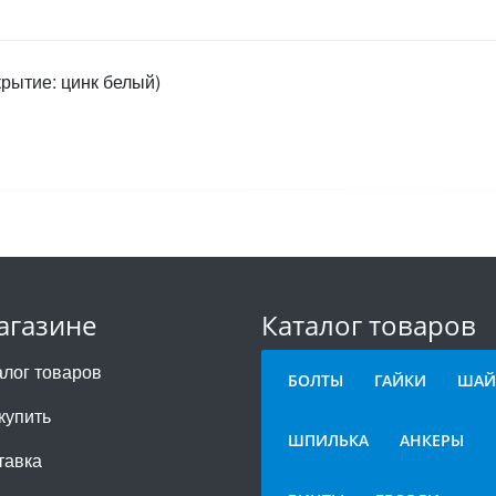
крытие: цинк белый)
агазине
Каталог товаров
алог товаров
БОЛТЫ
ГАЙКИ
ШАЙ
купить
ШПИЛЬКА
АНКЕРЫ
тавка