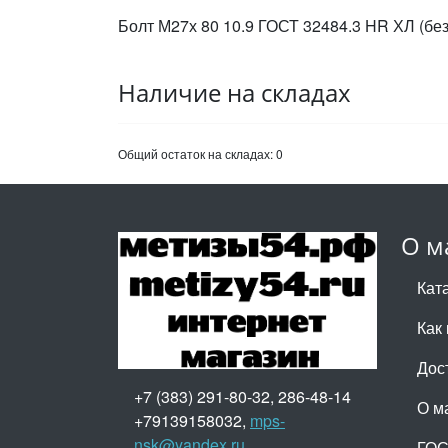
Болт М27х 80 10.9 ГОСТ 32484.3 HR ХЛ (бе
Наличие на складах
Общий остаток на складах:
0
О м
Кат
Как 
Дос
+7 (383) 291-80-32, 286-48-14
О м
+79139158032,
mps-
nsk@yandex.ru
ГО