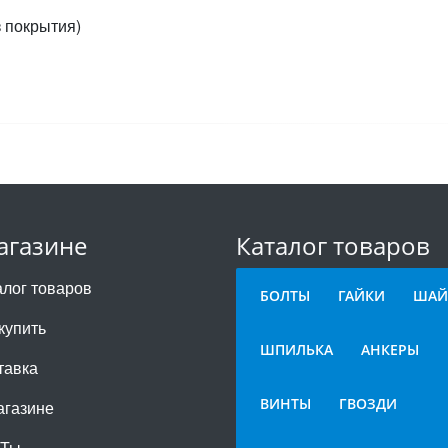
з покрытия)
агазине
Каталог товаров
алог товаров
БОЛТЫ
ГАЙКИ
ШАЙ
купить
ШПИЛЬКА
АНКЕРЫ
тавка
ВИНТЫ
ГВОЗДИ
агазине
СТы