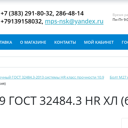
+7 (383) 291-80-32, 286-48-14
Время ра
+79139158032,
mps-nsk@yandex.ru
Пн-Пт 9:
ТАВКА
О МАГАЗИНЕ
КОНТАКТЫ
МОЙ КАБИНЕТ
ГО
очный ГОСТ 32484.3-2013 системы HR класс прочности 10.9
Болт М27 
тия)
9 ГОСТ 32484.3 HR ХЛ (