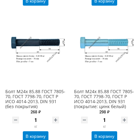
В корзину
В корзину
Болт М24х 85.88 ГОСТ 7805-
Болт М24х 85.88 ГОСТ 7805-
70, ГОСТ 7798-70, ГОСТ Р
70, ГОСТ 7798-70, ГОСТ Р
ИСО 4014-2013, DIN 931
ИСО 4014-2013, DIN 931
(без покрытия)
(покрытие: цинк белый)
268 ₽
298 ₽
кг
кг
В корзину
В корзину