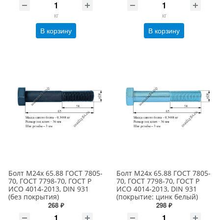
кг
кг
В корзину
В корзину
Болт М24х 65.88 ГОСТ 7805-
Болт М24х 65.88 ГОСТ 7805-
70, ГОСТ 7798-70, ГОСТ Р
70, ГОСТ 7798-70, ГОСТ Р
ИСО 4014-2013, DIN 931
ИСО 4014-2013, DIN 931
(без покрытия)
(покрытие: цинк белый)
268 ₽
298 ₽