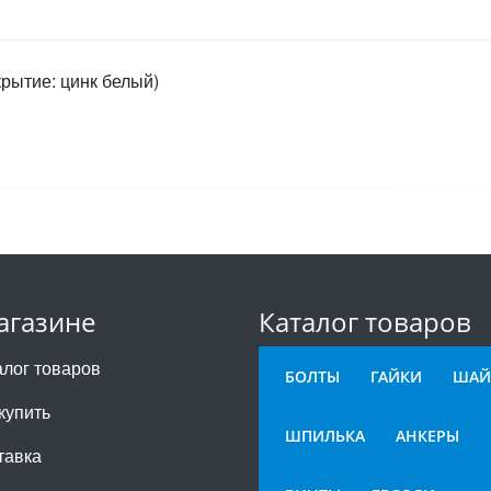
крытие: цинк белый)
агазине
Каталог товаров
алог товаров
БОЛТЫ
ГАЙКИ
ШАЙ
купить
ШПИЛЬКА
АНКЕРЫ
тавка