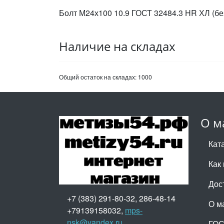
Болт М24х100 10.9 ГОСТ 32484.3 HR ХЛ (бе
Наличие на складах
Общий остаток на складах:
1000
О м
Кат
Как 
Дос
+7 (383) 291-80-32, 286-48-14
О м
+79139158032,
mps-
nsk@yandex.ru
ГО