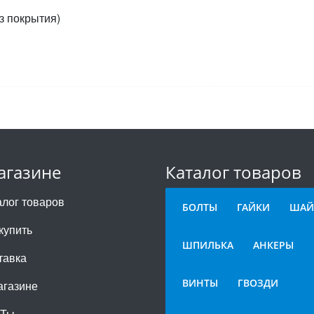
з покрытия)
агазине
Каталог товаров
алог товаров
БОЛТЫ
ГАЙКИ
ШАЙ
купить
ШПИЛЬКА
АНКЕРЫ
тавка
ВИНТЫ
ГВОЗДИ
агазине
СТы