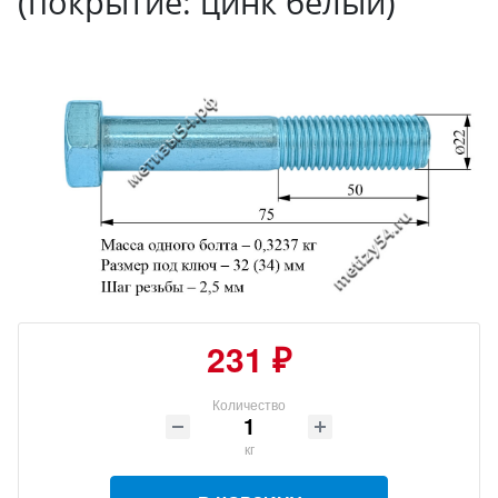
(покрытие: цинк белый)
231 ₽
Количество
кг