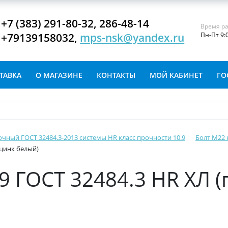
+7 (383) 291-80-32, 286-48-14
Время ра
+79139158032,
mps-nsk@yandex.ru
Пн-Пт 9:
ТАВКА
О МАГАЗИНЕ
КОНТАКТЫ
МОЙ КАБИНЕТ
ГО
очный ГОСТ 32484.3-2013 системы HR класс прочности 10.9
Болт М22 
 цинк белый)
.9 ГОСТ 32484.3 HR ХЛ 