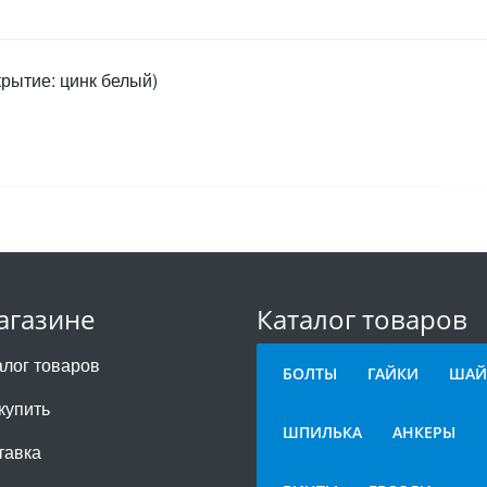
крытие: цинк белый)
агазине
Каталог товаров
алог товаров
БОЛТЫ
ГАЙКИ
ШАЙ
купить
ШПИЛЬКА
АНКЕРЫ
тавка