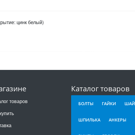
крытие: цинк белый)
агазине
Каталог товаров
алог товаров
БОЛТЫ
ГАЙКИ
ШАЙ
купить
ШПИЛЬКА
АНКЕРЫ
тавка