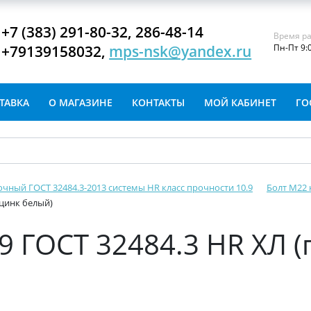
+7 (383) 291-80-32, 286-48-14
Время ра
+79139158032,
mps-nsk@yandex.ru
Пн-Пт 9:
ТАВКА
О МАГАЗИНЕ
КОНТАКТЫ
МОЙ КАБИНЕТ
ГО
очный ГОСТ 32484.3-2013 системы HR класс прочности 10.9
Болт М22 
 цинк белый)
.9 ГОСТ 32484.3 HR ХЛ 