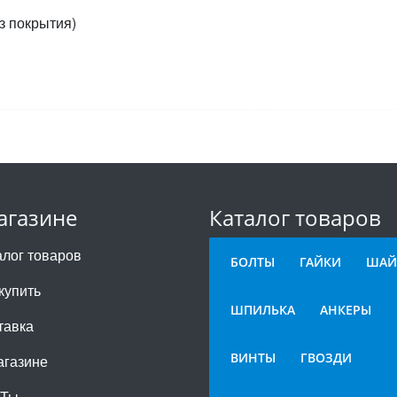
з покрытия)
агазине
Каталог товаров
алог товаров
БОЛТЫ
ГАЙКИ
ШАЙ
купить
ШПИЛЬКА
АНКЕРЫ
тавка
ВИНТЫ
ГВОЗДИ
агазине
СТы