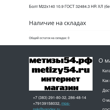
Болт М22х140 10.9 ГОСТ 32484.3 HR ХЛ (бе
Наличие на складах
Общий остаток на складах:
0
О м
Кат
Как 
Дос
+7 (383) 291-80-32, 286-48-14
О м
+79139158032,
mps-
nsk@yandex.ru
ГО