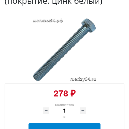
(покрытие: цинк белый)
278 ₽
Количество
кг